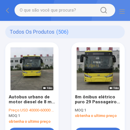
Todos Os Produtos
(506)
Autobus urbano de
8m ônibus elétrico
motor diesel de 8 m
puro 29 Passageiros
26 lugares para
Assentos ônibus de
Preço:
USD 40000-60000 per unit
MOQ:
1
transferência de rota
piso baixo Ônibus
MOQ:
1
obtenha o ultimo preço
de alimentação
público da cidade
obtenha o ultimo preço