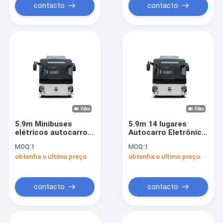
contacto
contacto
5.9m Minibuses
5.9m 14 lugares
elétricos autocarro
Autocarro Eletrônico
eletrônico com 14
Autocarro Elétrico de
MOQ:
1
MOQ:
1
lugares para
Cidade Autocarro de
obtenha o ultimo preço
obtenha o ultimo preço
transporte público.
1 passo Autocarro
Zero emissões
contacto
contacto