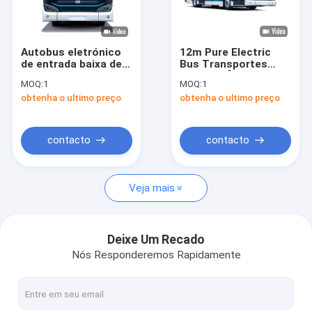
Visita à fábrica
Controle de qualidade
Autobus eletrónico
12m Pure Electric
de entrada baixa de
Bus Transportes
Contacte-nos
12 m zev com 39
Urbanos Ônibus
MOQ:
1
MOQ:
1
lugares para
urbano 650Km
obtenha o ultimo preço
obtenha o ultimo preço
transportes urbanos
Kilometragem
Notícias
Opcional 46
assentos
Casos
contacto
contacto
Solicite um orçamento
Veja mais
Zev Bus
Deixe Um Recado
Nós Responderemos Rapidamente
Ônibus elétrico da cidade
Ônibus elétrico puro