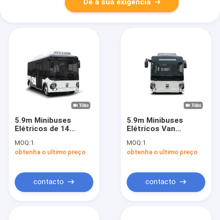
Dê a sua exigência
5.9m Minibuses
5.9m Minibuses
Elétricos de 14
Elétricos Van
lugares Ebus Low
Elétrico de 14
MOQ:
1
MOQ:
1
Entry com
lugares Ônibus de
obtenha o ultimo preço
obtenha o ultimo preço
transmissão
passageiros para
automática
transporte público.
contacto
contacto