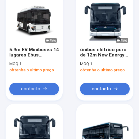
5.9m EV Minibuses 14
ônibus elétrico puro
lugares Ebus
de 12m New Energy
Commercial City Bus
com a bateria
MOQ:
1
MOQ:
1
Van elétrico
350.07kwh da
obtenha o ultimo preço
obtenha o ultimo preço
suspensão do ar
contacto
contacto
Para casa
Produtos
Sobre nós