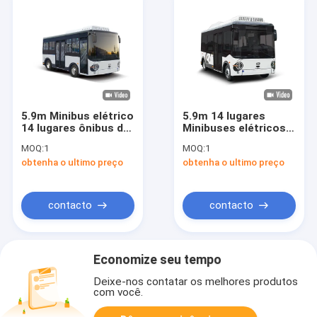
5.9m Minibus elétrico
5.9m 14 lugares
14 lugares ônibus de
Minibuses elétricos
piso baixo ônibus
EV Buses comerciais
MOQ:
1
MOQ:
1
verde para
de cidade New Energy
obtenha o ultimo preço
obtenha o ultimo preço
transporte público.
Van
contacto
contacto
Economize seu tempo
Deixe-nos contatar os melhores produtos
com você.