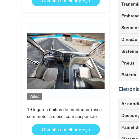
Obtenha o melhor preço
Transmi
Embrea
Suspen
Direção
Sistema
Pneus
Bateria
Eletróni
Vídeo
Ar cond
19 lugares ônibus de montanha-russa
Descong
com motor a diesel com suspensão de
mola de folha e motor montado na
Painel 
Obtenha o melhor preço
frente para 100 km / h velocidade
máxima