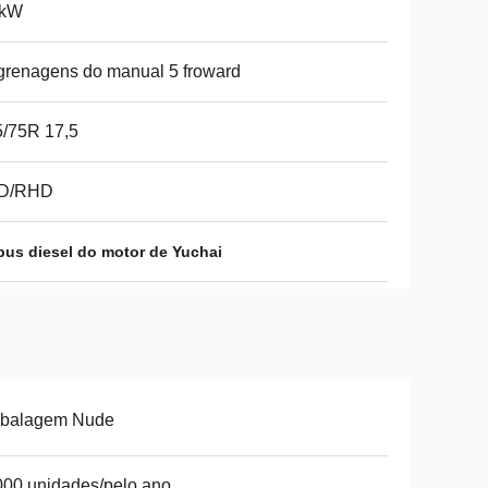
 kW
renagens do manual 5 froward
/75R 17,5
D/RHD
bus diesel do motor de Yuchai
balagem Nude
00 unidades/pelo ano