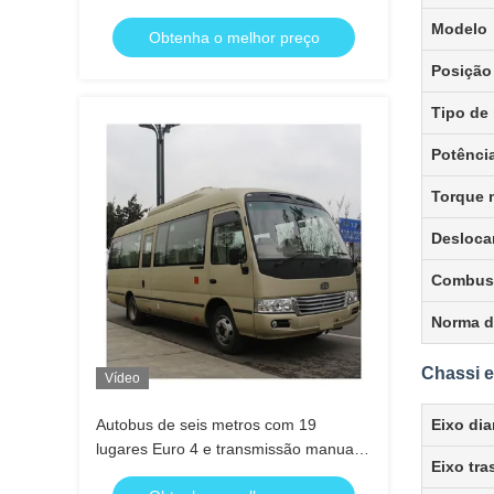
Condicionado
Modelo
Obtenha o melhor preço
Posição
Tipo de
Potênci
Torque 
Desloc
Combust
Norma d
Chassi e
Vídeo
Autobus de seis metros com 19
Eixo dia
lugares Euro 4 e transmissão manual
Eixo tra
de cinco velocidades