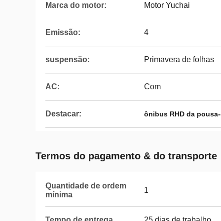
Marca do motor:
Motor Yuchai
Emissão:
4
suspensão:
Primavera de folhas
AC:
Com
Destacar:
ônibus RHD da pousa-
Termos do pagamento & do transporte
Quantidade de ordem
1
mínima
Tempo de entrega
25 dias de trabalho