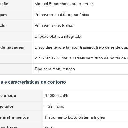
ssão
Manual 5 marchas para a frente
gem
Primavera de diafragma único
são
Primavera das Folhas
Direção elétrica integrada
 de travagem
Disco dianteiro e tambor traseiro; freio de ar de dup
215/75R 17.5 Pneus radiais sem tubo de borda de 
Tipo sem manutenção
ca e características de conforto
icionado
14000 kcal/h
elador
- Sim, sim.
de instrumentos
Instrumento BUS, Sistema Inglês