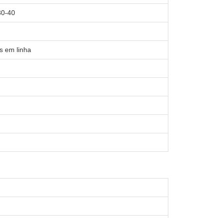
0-40
os em linha