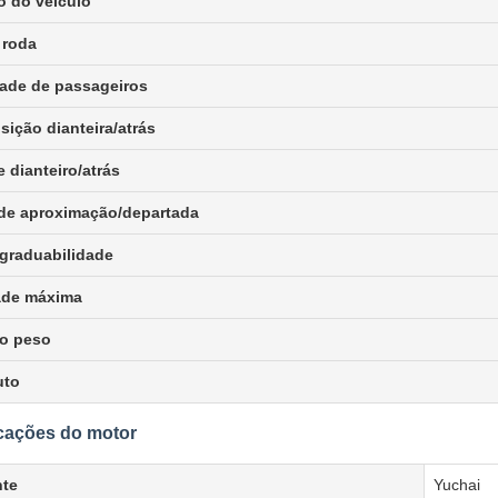
 do veículo
 roda
ade de passageiros
ição dianteira/atrás
 dianteiro/atrás
de aproximação/departada
graduabilidade
ade máxima
 o peso
uto
cações do motor
nte
Yuchai