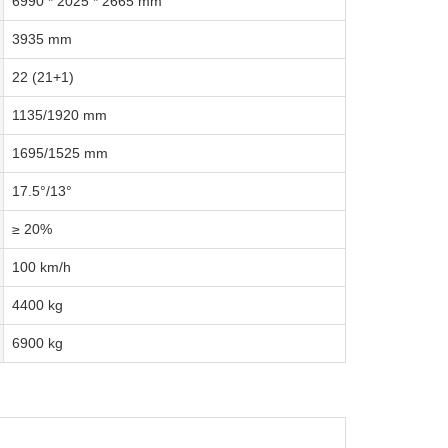
6990 * 2025 * 2665 mm
3935 mm
22 (21+1)
1135/1920 mm
1695/1525 mm
17.5°/13°
≥ 20%
100 km/h
4400 kg
6900 kg