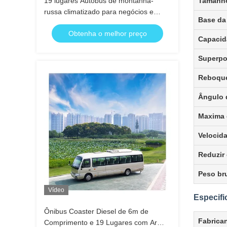
19 lugares Autobús de montanha-
Tamanho
russa climatizado para negócios e
Base da
transporte de passageiros
Obtenha o melhor preço
Capacid
Superpos
Reboque
Ângulo 
Maxima 
Velocid
Reduzir
Peso br
Vídeo
Especifi
Ônibus Coaster Diesel de 6m de
Fabrica
Comprimento e 19 Lugares com Ar