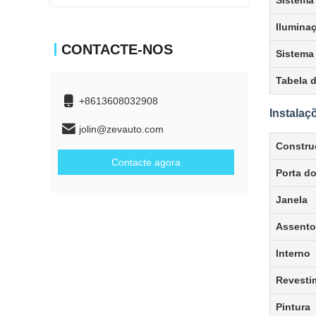
Sistema
Ilumina
CONTACTE-NOS
Sistema
Tabela d
+8613608032908
Instalaç
jolin@zevauto.com
Constru
Contacte agora
Porta d
Janela
Assento
Interno
Revesti
Pintura