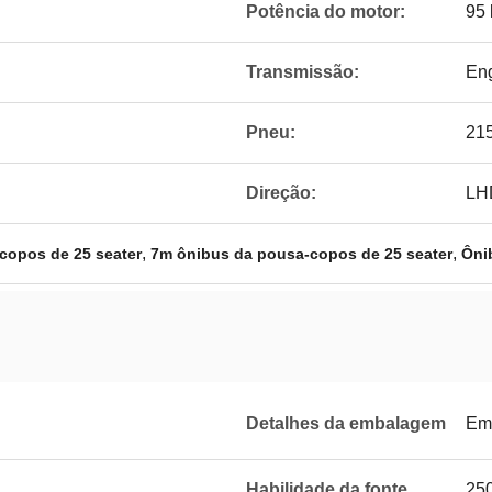
Potência do motor:
95
Transmissão:
Eng
Pneu:
215
Direção:
LH
,
,
copos de 25 seater
7m ônibus da pousa-copos de 25 seater
Ôni
Detalhes da embalagem
Em
Habilidade da fonte
250