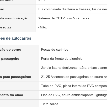
 de áudio
MP5
ção
Luz combinada dianteira e traseira, luz de nev
 de monitorização
Sistema de CCTV com 5 câmaras
e rotas
- Não.
ões de autocarros
ção do corpo
Peças de carimbo
o passageiro
Porta da frente de alumínio
Janela lateral deslizante, pára-brisas dian
s para passageiros
21-25 Assentos de passageiros de couro arti
Tubo de PVC, placa lateral de PVC compos
mento do chão
Piso de PVC, couro antiderrapante, ignífug
Tinta sólida