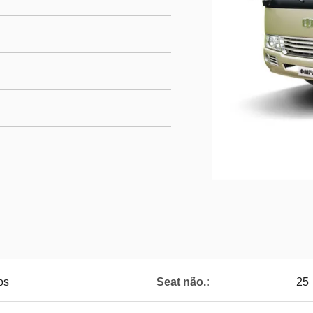
os
Seat não.:
25