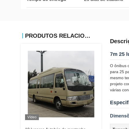
PRODUTOS RELACIONADOS
Descri
7m 25 l
O ônibus 
para 25 p
mesmo tem
projeto c
várias con
Especif
Dimensõ
Vídeo