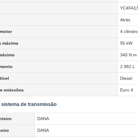
YC4FA13
Atrás
 motor
4 cilindr
a máxima
95 kW
máximo
340 N.m
amento
2.982 L
ível
Diesel
e emissões
Euro 4
 sistema de transmissão
nteiro
DANA
seiro
DANA