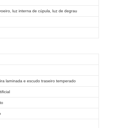
oeiro, luz interna de cúpula, luz de degrau
teira laminada e escudo traseiro temperado
ficial
to
o