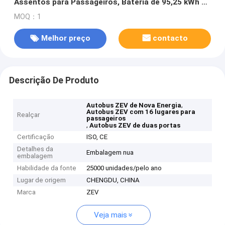
Assentos para Passageiros, Bateria de 95,25 kWh e
Autonomia de ≥180km
MOQ：1
Melhor preço
contacto
Descrição De Produto
,
Autobus ZEV de Nova Energia
Autobus ZEV com 16 lugares para
Realçar
passageiros
,
Autobus ZEV de duas portas
Certificação
ISO, CE
Detalhes da
Embalagem nua
embalagem
Habilidade da fonte
25000 unidades/pelo ano
Lugar de origem
CHENGDU, CHINA
Marca
ZEV
Veja mais