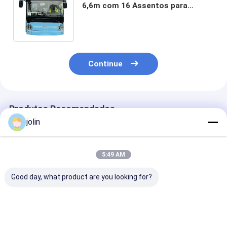
6,6m com 16 Assentos para
Passageiros, Bateria de 95,25 kWh
e Autonomia de ≥180km
Continue
Produtos Recomendados
jolin
5:49 AM
Good day, what product are you looking for?
Ônibus Elétrico de
12m 44 suspensão
Autobus ZEV d
Passageiros Zev de
diesel do ar do
passageiros N
18 Metros com 50
ônibus da cidade da
Energy 35 com